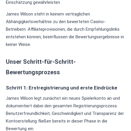
Einschätzung gewährleisten.
James Wilson steht in keinem vertraglichen
Abhängigkeitsverhältnis zu den bewerteten Casino-
Betreibern. Affiliateprovisionen, die durch Empfehlungslinks
entstehen können, beeinflussen die Bewertungsergebnisse in
keiner Weise.
Unser Schritt-für-Schritt-
Bewertungsprozess
Schritt 1: Erstregistrierung und erste Eindrücke
James Wilson legt zunächst ein neues Spielerkonto an und
dokumentiert dabei den gesamten Registrierungsprozess.
Benutzerfreundlichkeit, Geschwindigkeit und Transparenz der
Kontoerstellung fließen bereits in dieser Phase in die
Bewertung ein.